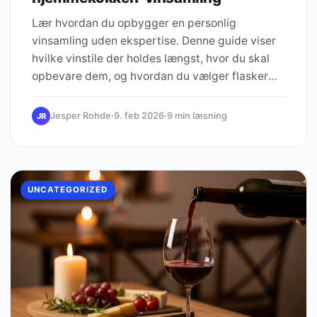
Lær hvordan du opbygger en personlig
vinsamling uden ekspertise. Denne guide viser
hvilke vinstile der holdes længst, hvor du skal
opbevare dem, og hvordan du vælger flasker
efter dit budget og smag.
Jesper Rohde
·
9. feb 2026
·
9 min læsning
JR
UNCATEGORIZED