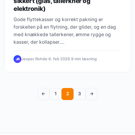
sikkert (glas, tallerkner og
elektronik)
Gode flyttekasser og korrekt pakning er
forskellen på en flytning, der glider, og en dag
med knækkede tallerkener, ømme rygge og
kasser, der kollapser.…
Jesper Rohde
·
6. feb 2026
·
9 min læsning
JR
←
1
2
3
→