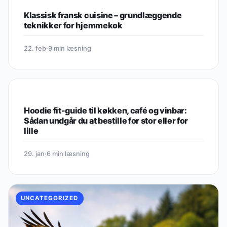
Klassisk fransk cuisine – grundlæggende
teknikker for hjemmekok
22. feb
·
9 min læsning
UNCATEGORIZED
Hoodie fit-guide til køkken, café og vinbar:
Sådan undgår du at bestille for stor eller for
lille
29. jan
·
6 min læsning
UNCATEGORIZED