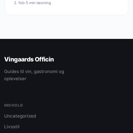
2. feb
·
5 min læsning
Vingaards Officin
Guides til vin, gastronomi og
oplevelser
INDHOLD
Uncategorized
Livsstil