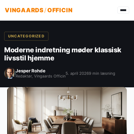
VINGAARDS
/
OFFICIN
UNCATEGORIZED
Moderne indretning møder klassisk
livsstil hjemme
Jesper Rohde
5. april 2026
9 min læsning
Redaktør, Vingaards Officin