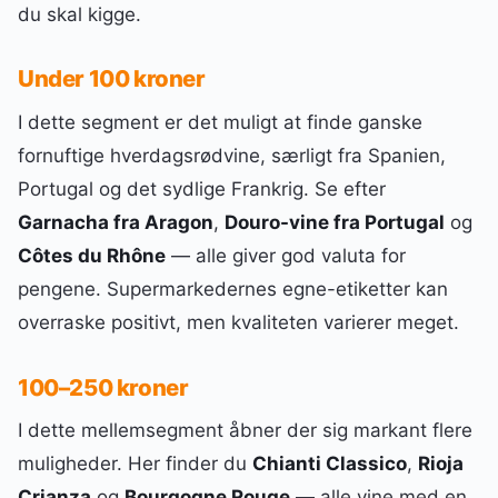
du skal kigge.
Under 100 kroner
I dette segment er det muligt at finde ganske
fornuftige hverdagsrødvine, særligt fra Spanien,
Portugal og det sydlige Frankrig. Se efter
Garnacha fra Aragon
,
Douro-vine fra Portugal
og
Côtes du Rhône
— alle giver god valuta for
pengene. Supermarkedernes egne-etiketter kan
overraske positivt, men kvaliteten varierer meget.
100–250 kroner
I dette mellemsegment åbner der sig markant flere
muligheder. Her finder du
Chianti Classico
,
Rioja
Crianza
og
Bourgogne Rouge
— alle vine med en