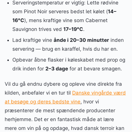
Serveringstemperatur er vigtig: Lette rødvine
som Pinot Noir serveres bedst let kølet (
14–
16°C
), mens kraftige vine som Cabernet
Sauvignon trives ved
17–19°C
.
Lad kraftige vine
ånde i 20–30 minutter
inden
servering — brug en karaffel, hvis du har en.
Opbevar åbne flasker i køleskabet med prop og
drik inden for
2–3 dage
for at bevare smagen.
Vil du gå endnu dybere og opleve vine direkte fra
kilden, anbefaler vi en tur til
Danske vingårde værd
at besøge og deres bedste vine
, hvor vi
præsenterer de mest spændende producenter
herhjemme. Det er en fantastisk måde at lære
mere om vin på og opdage, hvad dansk terroir kan