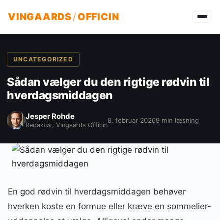
VINGAARDS
/
OFFICIN
UNCATEGORIZED
Sådan vælger du den rigtige rødvin til
hverdagsmiddagen
Jesper Rohde
8. februar 2026
9 min læsning
Redaktør, Vingaards Officin
En god rødvin til hverdagsmiddagen behøver
hverken koste en formue eller kræve en sommelier-